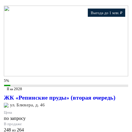
Выгода до 1 млн. ₽
5%
II
2028
кв
ЖК «Репинские пруды» (вторая очередь)
ул. Блюхера, д. 46
Цена
по запросу
В продаже
248
264
из