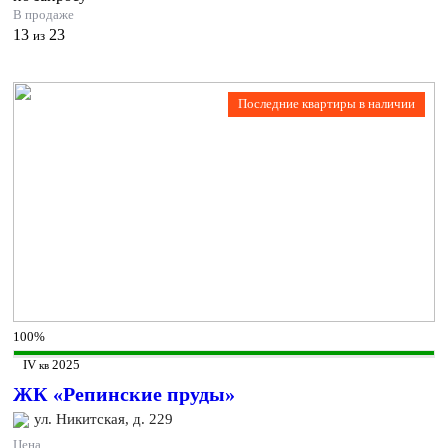
В продаже
13
23
из
Последние квартиры в наличии
100%
IV
2025
кв
ЖК «Репинские пруды»
ул. Никитская, д. 229
Цена