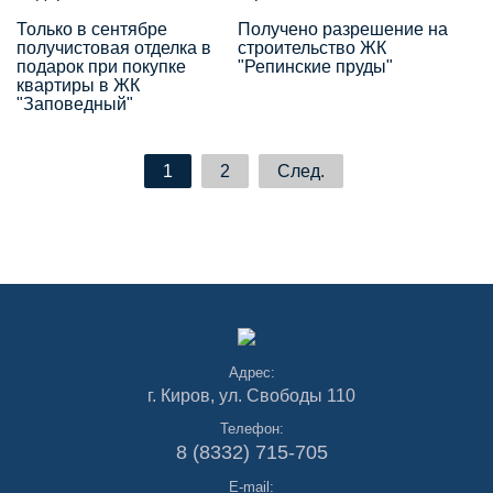
"Репинские пруды"
Только в сентябре
Получено разрешение на
получистовая отделка в
строительство ЖК
подарок при покупке
"Репинские пруды"
квартиры в ЖК
"Заповедный"
1
2
След.
Адрес:
г. Киров, ул. Свободы 110
Телефон:
8 (8332) 715-705
E-mail: