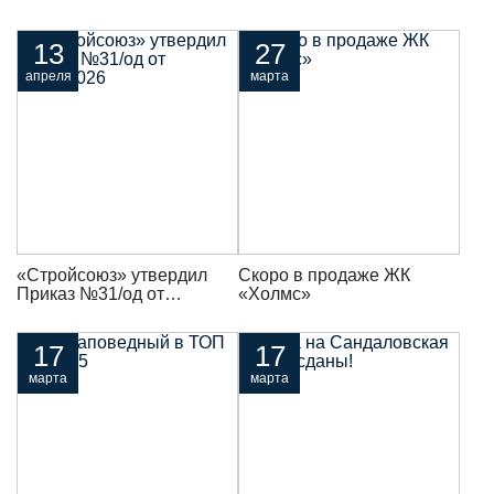
возможность
присоединиться к кругу
владельцев уникальных
13
27
резиденций
апреля
марта
«Стройсоюз» утвердил
Скоро в продаже ЖК
Приказ №31/од от
«Холмс»
13.04.2026
17
17
марта
марта