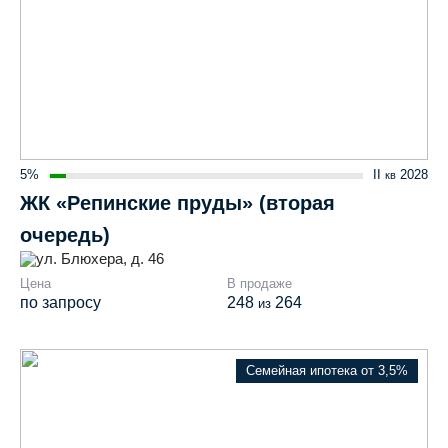
5%
II
2028
кв
ЖК «Репинские пруды» (вторая
очередь)
ул. Блюхера, д. 46
Цена
В продаже
по запросу
248
264
из
Семейная ипотека от 3,5%